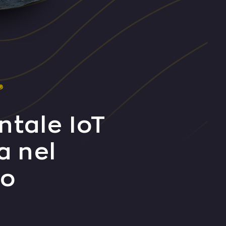
ntale IoT
a nel
io