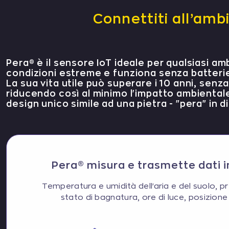
Connettiti all’amb
Pera® è il sensore IoT ideale per qualsiasi am
condizioni estreme e funziona senza batteri
La sua vita utile può superare i 10 anni, sen
riducendo così al minimo l'impatto ambiental
design unico simile ad una pietra - "pera" in 
Pera® misura e trasmette dati 
Temperatura e umidità dell'aria e del suolo, 
stato di bagnatura, ore di luce, posizion