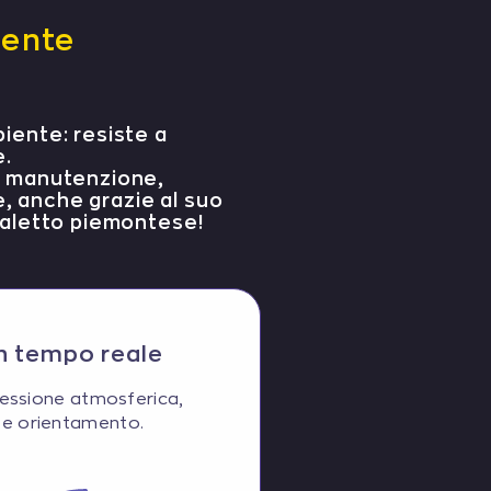
iente
biente: resiste a
e.
za manutenzione,
e, anche grazie al suo
dialetto piemontese!
in tempo reale
pressione atmosferica,
e e orientamento.