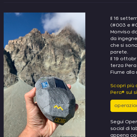
Il 16 sett
(#003 e #0
Monviso da
da ingegner
che si sono
parete.
Il 19 ottob
terza Pera 
Fiume alla
Scopri più 
Pera® sul s
operazio
Segui Oper
social di l
appena co