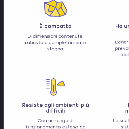
È compatta
Ha u
Di dimensioni contenute,
L’ener
robusta e completamente
preva
stagna.
dal
Resiste agli ambienti più
difficili
m
Con un range di
Le scel
funzionamento esteso da
sis