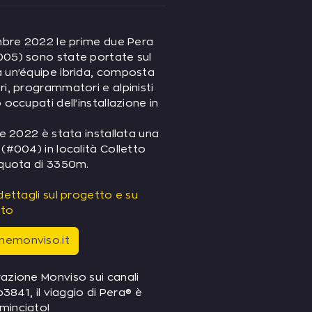
embre 2022 le prime due Pera
05) sono state portate sul
 un'équipe ibrida, composta
i, programmatori e alpinisti
 occupati dell'installazione in
re 2022 è stata installata una
(#004) in località Colletto
 quota di 3350m.
dettagli sul progetto e su
ito
nemonviso.it
azione Monviso sui canali
ab3841, il viaggio di Pera® è
minciato!