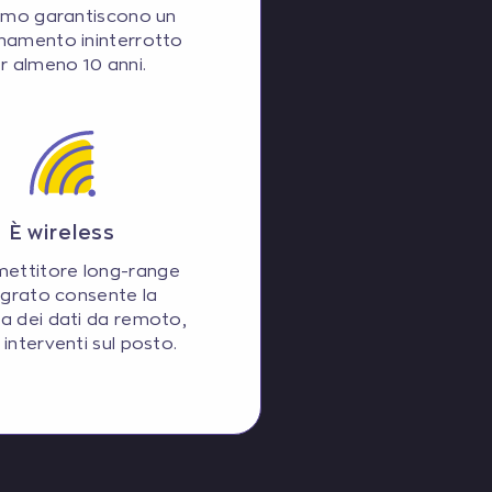
mo garantiscono un
namento ininterrotto
r almeno 10 anni.
È wireless
smettitore long-range
egrato consente la
ta dei dati da remoto,
interventi sul posto.